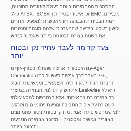
ההסמכות המחמירות ביותר בעולם לאזורים מסוכנים,
כולל ATEX, IECEx, וכן אישורי בטיחות ו-EMC מובילים.
רמת הבטיחות הגבוהה הזו מאפשרת למפעילי אתרים
לישון בשקט, בידיעה שהמערכות שלהם מוגנות ומנטרות
את השטח בצורה הבטוחה ביותר שאפשר לבקש.
צעד קדימה לעבר עתיד נקי ובטוח
יותר
עם היסטוריה ארוכה שהחלה כספין-אוף מ-Agar
Corporation ומעבר דרך ענקיות תעשייה כמו GE,
החברה חזרה למקורותיה העצמאיים וממשיכה להוביל
היא לא
Leakwise
את השוק העולמי. הבחירה במוצרי
רק בחירה במוצר איכותי, אלא הצטרפות למסע עולמי
לשמירה על איכות הסביבה ומניעת זיהומי מים וקרקע.
למי שמחפש פתרון אמין, מדויק ובטוח לניטור פחמימנים
באזורים רגישים ומסוכנים – מדובר בבחירה הטבעית
והנכונה ביותר.