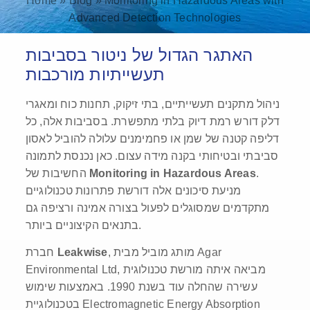
Home
»
Blog
»
Monitoring in Hazardous Areas with
Advanced Detection Technologies
האתגר הגדול של ניטור בסביבות
תעשייתיות מורכבות
ניהול מתקנים תעשייתיים, בתי זיקוק, תחנות כוח ומאגרי
דלק דורש רמת דיוק בלתי מתפשרת. בסביבות אלה, כל
דליפה קטנה של שמן או פחמימנים עלולה להוביל לאסון
סביבתי ובטיחותי בקנה מידה עצום. כאן נכנסת לתמונה
.
Monitoring in Hazardous Areas
החשיבות של
מניעת סיכונים אלה דורשת פתרונות טכנולוגיים
מתקדמים שמסוגלים לפעול בצורה אמינה ורציפה גם
בתנאים הקיצוניים ביותר.
, מותג מוביל מבית Agar
Leakwise
חברת
Environmental Ltd, מביאה איתה מורשת טכנולוגית
עשירה שהחלה עוד בשנת 1990. באמצעות שימוש
בטכנולוגיית Electromagnetic Energy Absorption