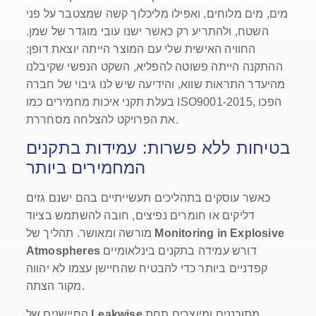
מים, מים מלוחים, ואפילו מליכלוך קשה שמצטבר על פני
השטח, ולהתריע רק כאשר ישנו עובי מוגדר של שמן.
החוויה האישית שלי עם המוצר הייתה יוצאת דופן:
ההתקנה הייתה פשוטה להפליא, השקט הנפשי שקיבלנו
מהיעדר התראות שווא, והידיעה שיש לנו גיבוי של חברה
בעלת תקני איכות מחמירים כמו ISO9001-2015, הפכו
את הפרויקט להצלחה מסחררת.
בטיחות ללא פשרות: עמידות בתקנים
המחמירים ביותר
כאשר עוסקים בתהליכים תעשייתיים בהם ישנם גזים
דליקים או חומרים נפיצים, חובה להשתמש בציוד
Monitoring in Explosive
מורשה ומאושר. תהליך של
דורש עמידה בתקנים בינלאומיים
Atmospheres
קפדניים ביותר כדי להבטיח שהחיישן עצמו לא יהווה
מקור הצתה.
מתוכננים ומיוצרים תחת
Leakwise
החיישנים של