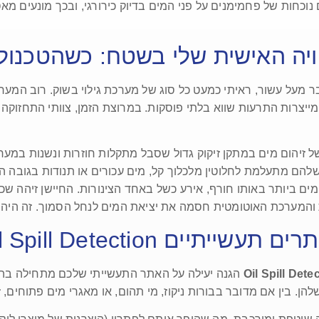
נוכחות של פחמימנים על פני המים בדיוק כירורגי, ובכך מונעים 
יה האישית שלי בשטח: כשהטכנול
ר מעל עשור, ראיתי כמעט כל סוג של מערכת גילוי בשוק. רוב המע
ומייצרות התרעות שווא בלתי פוסקות. במרוצת הזמן, צוותי התחזוק
ל זיהום מים במתקן זיקוק גדול שסבל מתקלות חוזרות ונשנות במערכ
ים ביותר באותו חורף, אירע כשל באחד הצינורות. החיישן זיהה ש
ל מערכות Oil Spill Detection באתרים תעשייתיים
Oil Spill Dete
הגנה יעילה על האתר התעשייתי שלכם מתחילה בהבנה של הדינמיקה של דליפות מים ושמן. פתרונות