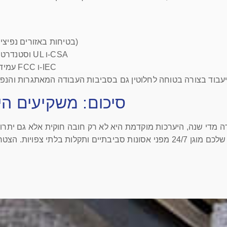
ATEX, IECEx, ו-ETL (בטיחות באזורים נפיצים)
CB Scheme וסטנדרטים מובילים של UL ו-CSA
עמידה בתקני FCC ו-IEC
סיכום: משקיעים היו
מדי שנה, היערכות מוקדמת היא לא רק חובה חוקית אלא גם יתרון תח
מעניקים לכם את השקט הנפשי לדעת שהאתר שלכם מוגן 24/7 מפני אסונות סביבתיים