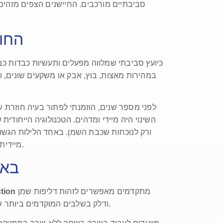
סביבתיים מורכבים. החיישנים הצפים מזהים 
החוו
כיועץ סביבתי שמלווה מפעלים ותעשיות כבדות כב
במהירות מאצות, בוץ, אבק או משקעים שונים, 
לפני מספר שנים, הוזמנתי לפתור בעיה חוזרת ש
ורק לנוכחות שכבת השמן. באחד הלילות הגשומ
מיידית והמערכת האוטומטית חסמה את יציאת המים לנחל הסמוך. זה היה הרגע שבו הבנתי שאין תחליף לאמינות הזו בשטח.
החשיבות ש
מתקדמים מאפשרים לזהות דליפות שמן
ction
ודלק בשלבים המוקדמים ביותר שלהן. בין אם מדובר בבורות ניקוז, מי תהום, או מאגרי מים פתוחים, זיהוי מהיר הוא המפתח למניעת התפשטות הזיהום.