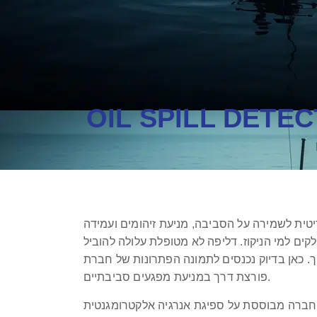
OIL SPILL DETE
ריטית לשמירה על הסביבה, מניעת זיהומים ועמידה
ים למי הניקוז. דליפה לא מטופלת עלולה להוביל
פורצת דרך במניעת מפגעים סביבתיים.
 אלקטרומגנטית (Electromagnetic Energy Absorption), פיתוח שהוכח כפתרון היעיל ביותר עבור יישומים