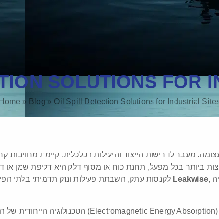
CTION SOLUTIONS FOR I
Home
»
Blog
»
Oil Spill Detection Solutions for Industrial Site
צומה. מעבר לדרישות הייצור והיעילות הכלכלית, קיימת מחויבות ק
ות ביותר בכל מפעל, תחנת כוח או מסוף דלק היא דליפת שמן או דלק
, שמביאה איתה עשרות שנים של ניסיון וטכנולוגיה
Leakwise
לקנסות עתק, השבתת פעילות ונזק תדמיתי בלתי הפיך. כאן בדיוק נכנסים לתמונה הפתרונות של חברת
הטכנולוגיה הייחודית של החברה מבוססת על ספיגת אנרגיה