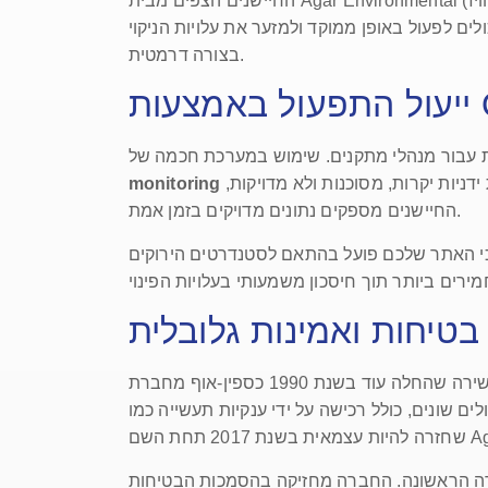
החיישנים הצפים מבית Agar Environmental (היצרנית של מוצרי ליקוויז) מיועדים לעבוד בצורה רציפה ללא צורך בתחזוקה שוטפת ומורכבת, מה שהופך אותם לפתרון
ים לפעול באופן ממוקד ולמזער את עלויות הניקוי
בצורה דרמטית.
O
מאפשר למפעלים לדעת בדיוק מתי מפריד השמן הגיע לקיבולת המקסימלית שלו וזקוק לריקון. במקום לבצע בדיקות ידניות יקרות, מסוכנות ולא מדויקות,
monitoring
החיישנים מספקים נתונים מדויקים בזמן אמת.
כי האתר שלכם פועל בהתאם לסטנדרטים הירוקים
טיחות ואמינות גלובלית
האמינות של המוצרים אינה מקרית. מדובר במורשת עשירה שהחלה עוד בשנת 1990 כספין-אוף מחברת Agar Corporation Inc., תחת השם Agar Technologies Ltd.
די ענקיות תעשייה כמו GE (כחלק מחטיבת Power & Water) ופעילות תחת השם GE Analytical Instruments, עד
Agar .
רה הראשונה. החברה מחזיקה בהסמכות הבטיחות