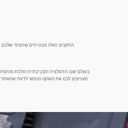
התקנים האלו מבטיחים שהציוד שלכם יעבוד בצורה בטוחה לחלוטין גם בסביבות העבודה המאתגרות והנפיצות ביותר, כמו בתי זיקוק, מסופי דלק ותחנות כוח.
בעולם שבו הרגולציה הסביבתית הולכת ומחמירה 