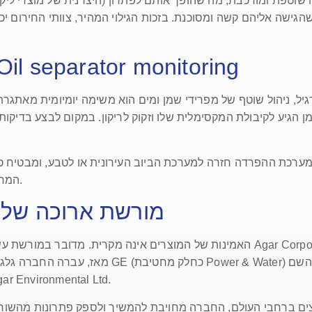
גישה אליהם קשה ומסוכנת. בזכות הגילוי המהיר, צוותי החירום יכול
ייעול התפעול באמצעות il separator monitoring
ממערכת ההפרדה חזרה למערכת הביוב העירונית או לטבע, ומבטיח 
המחמירים ביותר תוך חיסכון משמעותי בעלויות הפינוי.
מורשת ארוכה של ב
מאז, עברה החברה גלגולים שונים, כולל רכישה על י
שחזרה להיות עצמאית בשנת 2017 תחת השם Environmental Ltd
וצים ברחבי העולם, החברה מחויבת להמשיך ולספק פתרונות מהשו